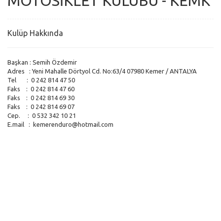
MOTOSİKLET KULÜBÜ - KEMK
Kulüp Hakkında
Başkan : Semih Özdemir
Adres : Yeni Mahalle Dörtyol Cd. No:63/4 07980 Kemer / ANTALYA
Tel : 0 242 814 47 50
Faks : 0 242 814 47 60
Faks : 0 242 814 69 30
Faks : 0 242 814 69 07
Cep. : 0 532 342 10 21
E.mail :
kemerenduro@hotmail.com