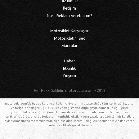
Biz kimiz?
İletişim
Nasıl Reklam Verebilirim?
Motosiklet Karşılaştır
Motosikletini Seç
Markalar
Haber
Etkinlik
Duyuru
Her Hakkı Saklıdır. motorcular.com - 2018
motorcular.com'da üye ve kurumsal kullanıcı üyelerinin oluşturduğu tüm içerik, görüş, bilgi
ve belgelerin doğruluğu, eksiksiz ve değişmez olduğu, yayınlanması ile ilgili yasal
yükümlülükler içeriği oluşturan kullanıcılara aittir. motorcular.com portalına girilen
içeriklerin, görüş, bilgi ve belgelerin yanlışlık, eksiklik veya yasalarla düzenlenmiş kurallara
aykırı olmasından motorcular.com hiçbir şekilde sorumlu değildir. Sorularınız için ilan veren
üyeler ile irtibata geçebilirsiniz.