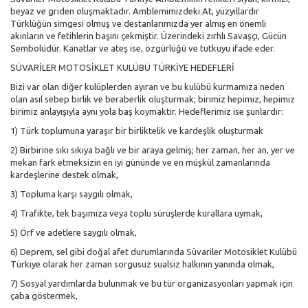
beyaz ve griden oluşmaktadır. Amblemimizdeki At, yüzyıllardır
Türklüğün simgesi olmuş ve destanlarımızda yer almış en önemli
akınların ve fetihlerin başını çekmiştir. Üzerindeki zırhlı Savaşçı, Gücün
Sembolüdür. Kanatlar ve ateş ise, özgürlüğü ve tutkuyu ifade eder.
SÜVARİLER MOTOSİKLET KULÜBÜ TÜRKİYE HEDEFLERİ
Bizi var olan diğer kulüplerden ayıran ve bu kulübü kurmamıza neden
olan asıl sebep birlik ve beraberlik oluşturmak; birimiz hepimiz, hepimiz
birimiz anlayışıyla aynı yola baş koymaktır. Hedeflerimiz ise şunlardır:
1) Türk toplumuna yaraşır bir birliktelik ve kardeşlik oluşturmak
2) Birbirine sıkı sıkıya bağlı ve bir araya gelmiş; her zaman, her an, yer ve
mekan fark etmeksizin en iyi gününde ve en müşkül zamanlarında
kardeşlerine destek olmak,
3) Topluma karşı saygılı olmak,
4) Trafikte, tek başımıza veya toplu sürüşlerde kurallara uymak,
5) Örf ve adetlere saygılı olmak,
6) Deprem, sel gibi doğal afet durumlarında Süvariler Motosiklet Kulübü
Türkiye olarak her zaman sorgusuz sualsiz halkının yanında olmak,
7) Sosyal yardımlarda bulunmak ve bu tür organizasyonları yapmak için
çaba göstermek,