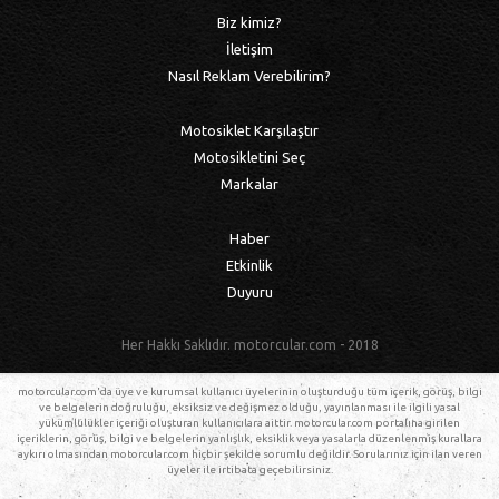
Biz kimiz?
İletişim
Nasıl Reklam Verebilirim?
Motosiklet Karşılaştır
Motosikletini Seç
Markalar
Haber
Etkinlik
Duyuru
Her Hakkı Saklıdır. motorcular.com - 2018
motorcular.com'da üye ve kurumsal kullanıcı üyelerinin oluşturduğu tüm içerik, görüş, bilgi
ve belgelerin doğruluğu, eksiksiz ve değişmez olduğu, yayınlanması ile ilgili yasal
yükümlülükler içeriği oluşturan kullanıcılara aittir. motorcular.com portalına girilen
içeriklerin, görüş, bilgi ve belgelerin yanlışlık, eksiklik veya yasalarla düzenlenmiş kurallara
aykırı olmasından motorcular.com hiçbir şekilde sorumlu değildir. Sorularınız için ilan veren
üyeler ile irtibata geçebilirsiniz.