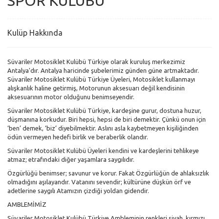
SPOR KULÜBÜ
Kulüp Hakkında
Süvariler Motosiklet Kulübü Türkiye olarak kuruluş merkezimiz
Antalya'dır. Antalya haricinde şubelerimiz günden güne artmaktadır.
Süvariler Motosiklet Kulübü Türkiye Üyeleri, Motosiklet kullanmayı
alışkanlık haline getirmiş, Motorunun aksesuarı değil kendisinin
aksesuarının motor olduğunu benimseyendir.
Süvariler Motosiklet Kulübü Türkiye, kardeşine gurur, dostuna huzur,
düşmanına korkudur. Biri hepsi, hepsi de biri demektir. Çünkü onun için
‘ben’ demek, ‘biz’ diyebilmektir. Aslını asla kaybetmeyen kişiliğinden
ödün vermeyen hedefi birlik ve beraberlik olandır.
Süvariler Motosiklet Kulübü Üyeleri kendini ve kardeşlerini tehlikeye
atmaz; etrafındaki diğer yaşamlara saygılıdır.
Özgürlüğü benimser; savunur ve korur. Fakat Özgürlüğün de ahlaksızlık
olmadığını aşılayandır. Vatanını sevendir; kültürüne düşkün örf ve
adetlerine saygılı Atamızın çizdiği yoldan gidendir.
AMBLEMİMİZ
Süvariler Motosiklet Kulübü Türkiye Ambleminin renkleri siyah, kırmızı,