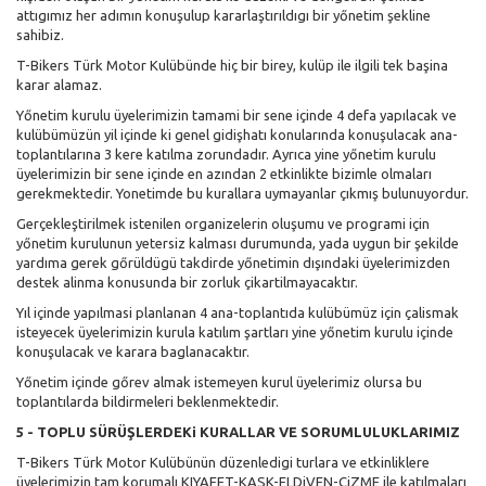
attıgımız her adımın konuşulup kararlaştırıldıgı bir yőnetim şekline
sahibiz.
T-Bikers Türk Motor Kulübünde hiç bir birey, kulüp ile ilgili tek başina
karar alamaz.
Yőnetim kurulu üyelerimizin tamami bir sene içinde 4 defa yapılacak ve
kulübümüzün yil içinde ki genel gidişhatı konularında konuşulacak ana-
toplantılarına 3 kere katılma zorundadır. Ayrıca yine yőnetim kurulu
üyelerimizin bir sene içinde en azından 2 etkinlikte bizimle olmaları
gerekmektedir. Yonetimde bu kurallara uymayanlar çıkmış bulunuyordur.
Gerçekleştirilmek istenilen organizelerin oluşumu ve programi için
yőnetim kurulunun yetersiz kalması durumunda, yada uygun bir şekilde
yardıma gerek gőrüldügü takdirde yőnetimin dışındaki üyelerimizden
destek alinma konusunda bir zorluk çikartilmayacaktır.
Yıl içinde yapılmasi planlanan 4 ana-toplantıda kulübümüz için çalismak
isteyecek üyelerimizin kurula katılım şartları yine yőnetim kurulu içinde
konuşulacak ve karara baglanacaktır.
Yőnetim içinde gőrev almak istemeyen kurul üyelerimiz olursa bu
toplantılarda bildirmeleri beklenmektedir.
5 - TOPLU SÜRÜŞLERDEKi KURALLAR VE SORUMLULUKLARIMIZ
T-Bikers Türk Motor Kulübünün düzenledigi turlara ve etkinliklere
üyelerimizin tam korumalı KIYAFET-KASK-ELDiVEN-CiZME ile katılmaları