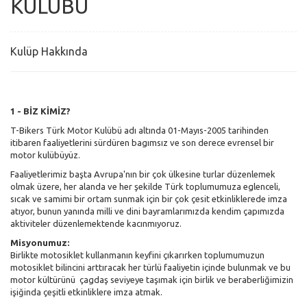
KULÜBÜ
Kulüp Hakkında
1 - BİZ KİMİZ?
T-Bikers Türk Motor Kulübü adı altında 01-Mayıs-2005 tarihinden
itibaren faaliyetlerini sürdüren bagımsız ve son derece evrensel bir
motor kulübüyüz.
Faaliyetlerimiz başta Avrupa'nın bir çok ülkesine turlar düzenlemek
olmak üzere, her alanda ve her şekilde Türk toplumumuza eglenceli,
sıcak ve samimi bir ortam sunmak için bir çok çesit etkinliklerede imza
atıyor, bunun yanında milli ve dini bayramlarımızda kendim çapımızda
aktiviteler düzenlemektende kacınmıyoruz.
Misyonumuz:
Birlikte motosiklet kullanmanın keyfini çıkarırken toplumumuzun
motosiklet bilincini arttıracak her türlü faaliyetin içinde bulunmak ve bu
motor kültürünü çagdaş seviyeye taşımak için birlik ve beraberliğimizin
işiğinda çeşitli etkinliklere imza atmak.