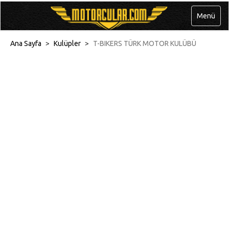
Menü
Ana Sayfa
>
Kulüpler
>
T-BIKERS TÜRK MOTOR KULÜBÜ