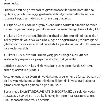
zorunludur.
Etkinliklerimizde gőrevlendirdigimiz motorcularımızın komutlarına
uyulacak, yetkilerine saygı gősterilecektir. Ayrıca her etkinlik őncesi
rotamız kagıt üzerinde katılımcılara dagıtılacaktır.
Tur içinde ve dışında her üyemiz kendinden sorumlu olmakla beraber,
turumuzu yarım bırakıp geri dőnenlerinde sorumlulugu bize ait degildir.
T-Bikers Türk Motor Kulübü bir akrobasi grubu degildir, olmayacaktir.
Teker yakmak, őn-arka kaldırmak, egsoz bagırttırmak ( toplum içinde )
gibi kendinize ve çevrenizdekilere tehlike yaratacak, rahatsızlık verecek
hareketler yasaktır.
T-Bikers Türk Motor Kulübü bir yarış grubu degildir, bu yüzden
aralarında yarışmak ve yarışa davet çıkarmak yasaktır.
Sağdan SOLLAMAK kesinlikle yasaktır. ( Bazı durumlarda GŐREVLi
arkadaşlarımızın dışında. )
Yolculuk esnasında üyemizin yolda kalması durumunda (arıza, benzin vs.)
bir kişi yanında kalması diger üyelerin ilk benzinlik veya park alanına
gitmeleri emniyet açısıdan őn gőrülmüştür.
Turlarımıza EHLiYETSiZ-RUHSATSIZ-SiGORTASIZ bir şekilde, yada
ALKOLLÜ ve UYUŞTURUCU kullanılmış bir durumda katılım yasaktır.
Bunu mentorlar kontrol edecektir.