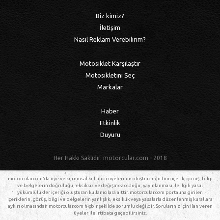
Biz kimiz?
İletişim
Nasıl Reklam Verebilirim?
Motosiklet Karşılaştır
Motosikletini Seç
Markalar
Haber
Etkinlik
Duyuru
Her Hakkı Saklıdır. motorcular.com - 2018
motorcular.com'da üye ve kurumsal kullanıcı üyelerinin oluşturduğu tüm içerik, görüş, bilgi
ve belgelerin doğruluğu, eksiksiz ve değişmez olduğu, yayınlanması ile ilgili yasal
yükümlülükler içeriği oluşturan kullanıcılara aittir. motorcular.com portalına girilen
içeriklerin, görüş, bilgi ve belgelerin yanlışlık, eksiklik veya yasalarla düzenlenmiş kurallara
aykırı olmasından motorcular.com hiçbir şekilde sorumlu değildir. Sorularınız için ilan veren
üyeler ile irtibata geçebilirsiniz.