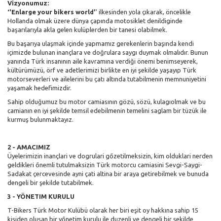
Vizyonumuz:
‘'Enlarge your bikers world'
' ilkesinden yola çıkarak, öncelikle
Hollanda olmak üzere dünya çapında motosiklet denildiginde
başarılarıyla akla gelen kulüplerden bir tanesi olabilmek.
Bu başarıya ulaşmak içinde yapmamız gerekenlerin başında kendi
içimizde bulunan inançlara ve doğrulara saygı duymak olmalıdır. Bunun
yanında Türk insanının aile kavramına verdiği önemi benimseyerek,
kültürümüzü, örf ve adetlerimizi birlikte en iyi şekilde yaşayıp Türk
motorseverleri ve ailelerini bu çatı altında tutabilmenin memnuniyetini
yaşamak hedefimizdir.
Sahip olduğumuz bu motor camiasının gözü, sözü, kulagıolmak ve bu
camianın en iyi şekilde temsil edebilmenin temelini saglam bir tüzük ile
kurmuş bulunmaktayız.
2 - AMACIMIZ
Üyelerimizin inançlari ve dogrulari gőzetilmeksizin, kim olduklari nerden
geldikleri őnemli tutulmaksizin Türk motorcu camiasini Sevgi-Saygi-
Sadakat çercevesinde ayni çati altina bir araya getirebilmek ve bunuda
dengeli bir şekilde tutabilmek.
3 - YÖNETIM KURULU
T-Bikers Türk Motor Kulübü olarak her biri eşit oy hakkına sahip 15
kişiden oluşan bir yőnetim kurulu ile duzenli ve dengeli bir şekilde