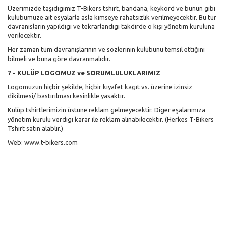
Üzerimizde taşıdıgımız T-Bikers tshirt, bandana, keykord ve bunun gibi
kulübümüze ait esyalarla asla kimseye rahatsızlık verilmeyecektir. Bu tür
davranısların yapıldıgı ve tekrarlandıgı takdirde o kişi yőnetim kuruluna
verilecektir.
Her zaman tüm davranışlarının ve sözlerinin kulübünü temsil ettiğini
bilmeli ve buna göre davranmalıdır.
7 - KULÜP LOGOMUZ ve SORUMLULUKLARIMIZ
Logomuzun hiçbir şekilde, hiçbir kıyafet kagıt vs. üzerine izinsiz
dikilmesi/ bastırılması kesinlikle yasaktır.
Kulüp tshirtlerimizin üstune reklam gelmeyecektir. Diger eşalarımıza
yőnetim kurulu verdigi karar ile reklam alınabilecektir. (Herkes T-Bikers
Tshirt satın alablir.)
Web: www.t-bikers.com