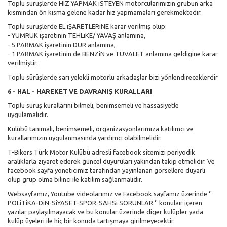
Toplu sürüşlerde HIZ YAPMAK iSTEYEN motorcularımızın grubun arka
kısmından őn kısma gelene kadar hız yapmamaları gerekmektedir.
Toplu sürüşlerde EL iŞARETLERiNE karar verilmiş olup:
- YUMRUK işaretinin TEHLiKE/ YAVAŞ anlamına,
- 5 PARMAK işaretinin DUR anlamına,
- 1 PARMAK işaretinin de BENZiN ve TUVALET anlamına geldigine karar
verilmiştir.
Toplu sürüşlerde sarı yelekli motorlu arkadaşlar bizi yőnlendireceklerdir
6 - HAL - HAREKET VE DAVRANIŞ KURALLARI
Toplu sürüş kurallarını bilmeli, benimsemeli ve hassasiyetle
uygulamalıdır.
Kulübü tanımalı, benimsemeli, organizasyonlarımıza katılımcı ve
kurallarımızın uygulanmasında yardımcı olabilmelidir.
T-Bikers Türk Motor Kulübü adresli facebook sitemizi periyodik
aralıklarla ziyaret ederek güncel duyuruları yakından takip etmelidir. Ve
facebook sayfa yöneticimiz tarafından yayınlanan görsellere duyarlı
olup grup olma bilinci ile katılım sağlanmalıdır.
Websayfamız, Youtube videolarımız ve Facebook sayfamız üzerinde ‘'
POLiTiKA-DiN-SiYASET-SPOR-SAHSi SORUNLAR ‘' konulaır içeren
yazılar paylaşılmayacak ve bu konular üzerinde diger kulüpler yada
kulüp üyeleri ile hiç bir konuda tartışmaya girilmeyecektir.