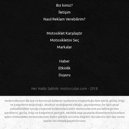
Biz kimiz?
İletişim
Nasıl Reklam Verebilirim?
Motosiklet Karşılaştır
Motosikletini Seç
Markalar
Haber
Etkinlik
Duyuru
Her Hakkı Saklıdır. motorcular.com - 2018
motorcular.com'da üye ve kurumsal kullanıcı üyelerinin oluşturduğu tüm içerik, görüş, bilgi
ve belgelerin doğruluğu, eksiksiz ve değişmez olduğu, yayınlanması ile ilgili yasal
yükümlülükler içeriği oluşturan kullanıcılara aittir. motorcular.com portalına girilen
içeriklerin, görüş, bilgi ve belgelerin yanlışlık, eksiklik veya yasalarla düzenlenmiş kurallara
aykırı olmasından motorcular.com hiçbir şekilde sorumlu değildir. Sorularınız için ilan veren
üyeler ile irtibata geçebilirsiniz.