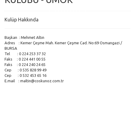
Kulüp Hakkında
Başkan : Mehmet Altın
Adres : Kemer Çeşme Mah. Kemer Çeşme Cad. No:69 Osmangazi /
BURSA
Tel : 0 224 253 37 32
Faks : 0 224 441 00 55
Faks : 0 224 240 24 65
Cep : 0 535 828 99 49
Cep : 0 532 453 65 16
E.mail :
maltin@coskunoz.com.tr