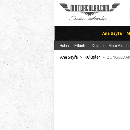
Ana Sayfa
M
Haber
Etkinlik
Duyuru
Moto Akade
Ana Sayfa
>
Kulüpler
>
ZONGULDAK