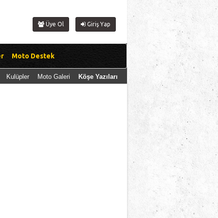
Üye Ol
Giriş Yap
er
Moto Destek
Kulüpler
Moto Galeri
Köşe Yazıları