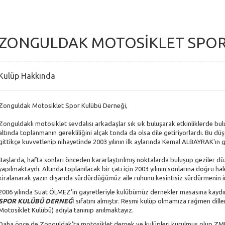
ZONGULDAK MOTOSİKLET SPOR
Kulüp Hakkında
Zonguldak Motosiklet Spor Kulübü Derneği,
Zonguldaklı motosiklet sevdalısı arkadaşlar sık sık buluşarak etkinliklerde b
altında toplanmanın gerekliliğini alçak tonda da olsa dile getiriyorlardı. Bu düş
gittikçe kuvvetlenip nihayetinde 2003 yılının ilk aylarında Kemal ALBAYRAK'ın g
Başlarda, hafta sonları önceden kararlaştırılmış noktalarda buluşup geziler düz
yapılmaktaydı. Altında toplanılacak bir çatı için 2003 yılının sonlarına doğru 
kiralanarak yazın dışarıda sürdürdüğümüz aile ruhunu kesintisiz sürdürmenin
2006 yılında Suat ÖLMEZ'in gayretleriyle kulübümüz dernekler masasına kaydı
SPOR KULÜBÜ DERNEĞ
İ sıfatını almıştır. Resmi kulüp olmamıza rağmen di
Motosiklet Kulübü) adıyla tanınıp anılmaktayız.
Daha önce de Zonguldak'ta motosiklet dernek ve kulüpleri kurulmuş olup ZMK'