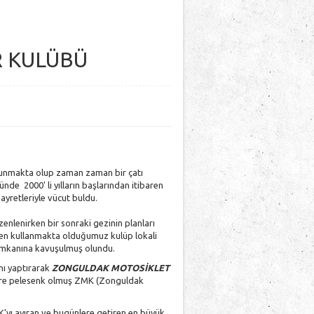
 KULÜBÜ
ulunmakta olup zaman zaman bir çatı
ünde 2000' li yılların başlarından itibaren
ayretleriyle vücut buldu.
enlenirken bir sonraki gezinin planları
halen kullanmakta olduğumuz kulüp lokali
 imkanına kavuşulmuş olundu.
nı yaptırarak
ZONGULDAK MOTOSİKLET
llere pelesenk olmuş ZMK (Zonguldak
yı ayıran ve bugünlere getiren en büyük