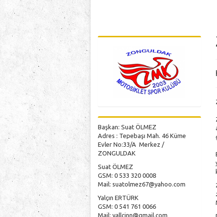
Başkan: Suat ÖLMEZ
Adres : Tepebaşı Mah. 46 Küme
Evler No:33/A Merkez /
ZONGULDAK
Suat ÖLMEZ
GSM: 0 533 320 0008
Mail:
suatolmez67@yahoo.com
Yalçın ERTÜRK
GSM: 0 541 761 0066
Mail:
yallcinn@gmail.com