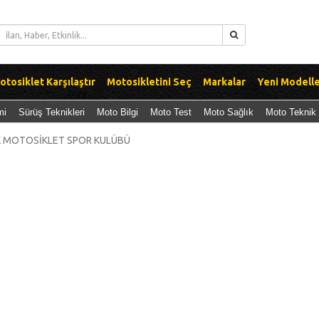
otosiklet Karşılaştır
Motosikletini Seç
Markalar
Yeni Modell
mi
Sürüş Teknikleri
Moto Bilgi
Moto Test
Moto Sağlık
Moto Teknik
 MOTOSİKLET SPOR KULÜBÜ