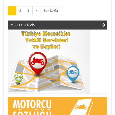
1
2
3
>
Son Sayfa
MOTO SERVİS