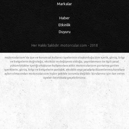
Markalar
Haber
Etkinlik
Duyuru
Her Hakkı Saklıdır. motorcular.com - 2018
motorcular.com'da üye ve kurumsal kullanıcı üyelerinin oluşturduğu tüm içerik, görüş, bilgi
ve belgelerin doğruluğu, eksiksiz ve değişmez olduğu, yayınlanması ile ilgili yasal
yükümlülükler içeriği oluşturan kullanıcılara aittir. motorcular.com portalına girilen
içeriklerin, görüş, bilgi ve belgelerin yanlışlık, eksiklik veya yasalarla düzenlenmiş kurallara
aykırı olmasından motorcular.com hiçbir şekilde sorumlu değildir. Sorularınız için ilan veren
üyeler ile irtibata geçebilirsiniz.